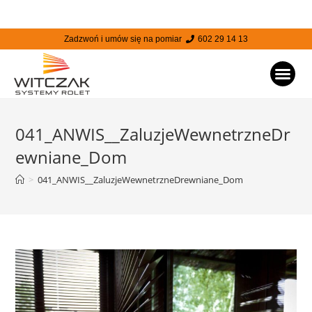
Zadzwoń i umów się na pomiar
602 29 14 13
STRONA
041_ANWIS__ZaluzjeWewnetrzneDr
ewniane_Dom
>
041_ANWIS__ZaluzjeWewnetrzneDrewniane_Dom