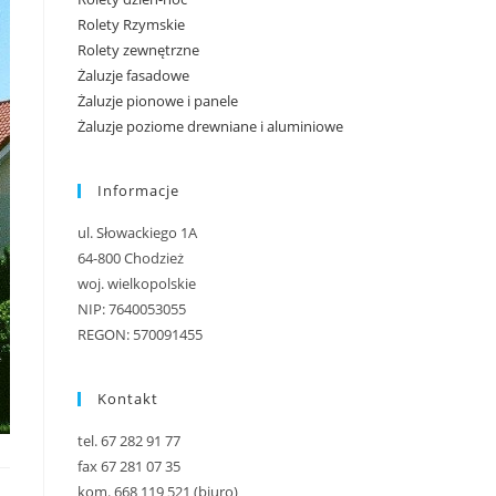
Rolety Rzymskie
Rolety zewnętrzne
Żaluzje fasadowe
Żaluzje pionowe i panele
Żaluzje poziome drewniane i aluminiowe
Informacje
ul. Słowackiego 1A
64-800 Chodzież
woj. wielkopolskie
NIP: 7640053055
REGON: 570091455
Kontakt
tel. 67 282 91 77
fax 67 281 07 35
kom. 668 119 521 (biuro)