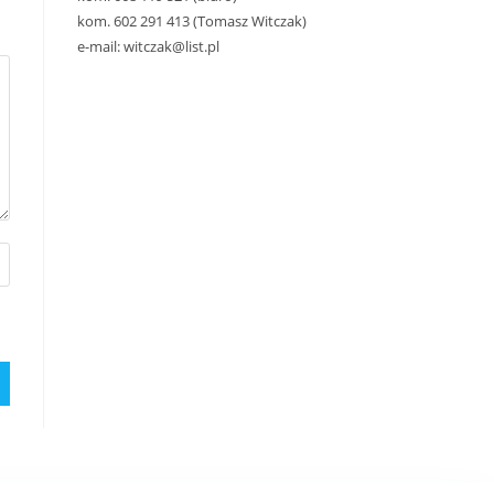
kom. 602 291 413 (Tomasz Witczak)
e-mail: witczak@list.pl