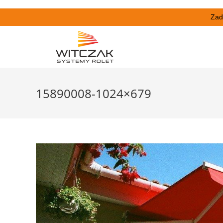
Zad
15890008-1024×679