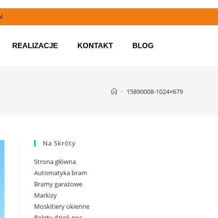
l
REALIZACJE
KONTAKT
BLOG
>
15890008-1024×679
Na Skróty
Strona główna
Automatyka bram
Bramy garażowe
Markizy
Moskitiery okienne
Rolety dzień-noc