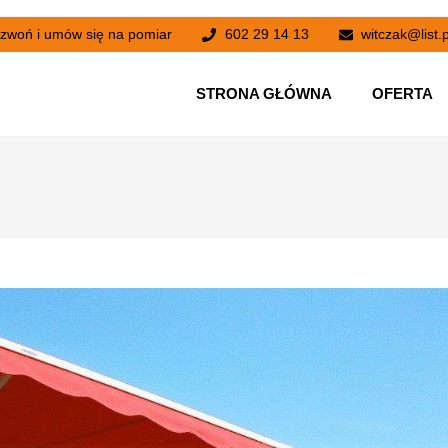
zwoń i umów się na pomiar
602 29 14 13
witczak@list.p
STRONA GŁÓWNA
OFERTA