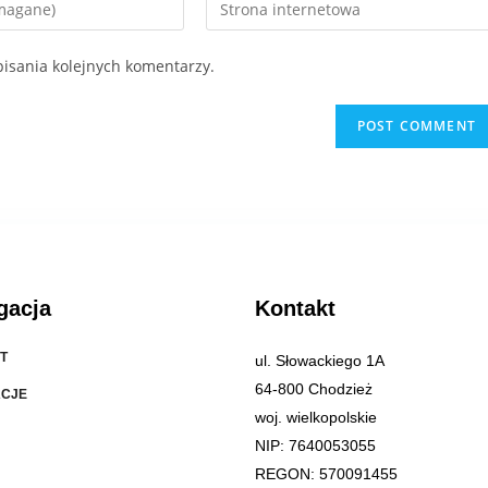
isania kolejnych komentarzy.
gacja
Kontakt
T
ul. Słowackiego 1A
64-800 Chodzież
ACJE
woj. wielkopolskie
NIP: 7640053055
REGON: 570091455