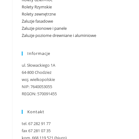
Rolety Rzymskie
Rolety zewnętrzne
Żaluzje fasadowe
Żaluzje pionowe i panele
Żaluzje poziome drewniane i aluminiowe
Informacje
ul. Słowackiego 1A
64-800 Chodzież
woj. wielkopolskie
NIP: 7640053055
REGON: 570091455
Kontakt
tel. 67 282 91 77
fax 67 281 07 35
kom. 668 119 521 (biuro)