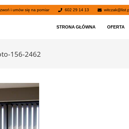
zwoń i umów się na pomiar
602 29 14 13
witczak@list.p
STRONA GŁÓWNA
OFERTA
to-156-2462