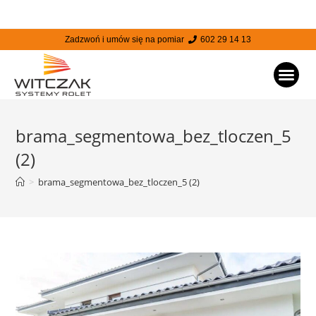
Zadzwoń i umów się na pomiar
602 29 14 13
STRONA
brama_segmentowa_bez_tloczen_5
(2)
>
brama_segmentowa_bez_tloczen_5 (2)