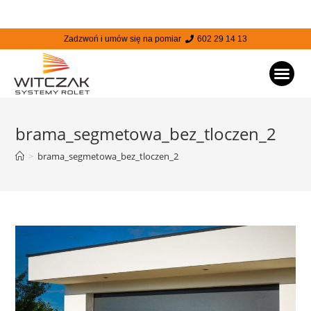
Zadzwoń i umów się na pomiar
602 29 14 13
STRONA
brama_segmetowa_bez_tloczen_2
>
brama_segmetowa_bez_tloczen_2