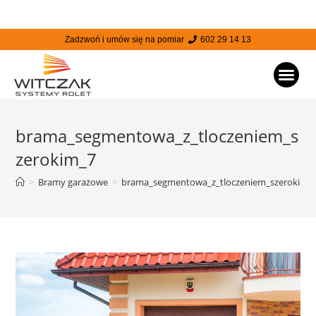
Zadzwoń i umów się na pomiar
602 29 14 13
STRONA
brama_segmentowa_z_tloczeniem_s
zerokim_7
>
Bramy garażowe
>
brama_segmentowa_z_tloczeniem_szerokim_