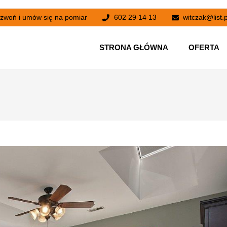
zwoń i umów się na pomiar
602 29 14 13
witczak@list.p
STRONA GŁÓWNA
OFERTA