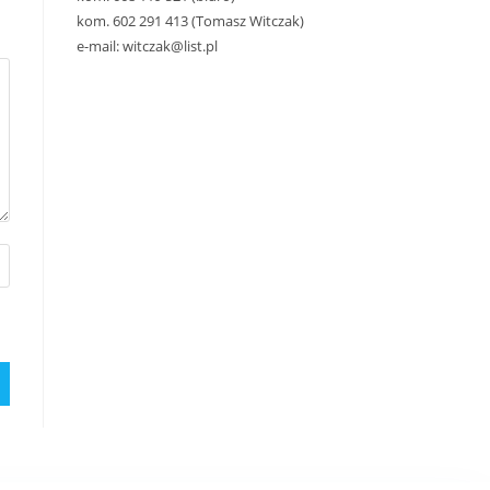
kom. 602 291 413 (Tomasz Witczak)
e-mail: witczak@list.pl