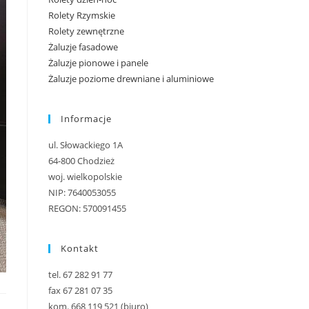
Rolety Rzymskie
Rolety zewnętrzne
Żaluzje fasadowe
Żaluzje pionowe i panele
Żaluzje poziome drewniane i aluminiowe
Informacje
ul. Słowackiego 1A
64-800 Chodzież
woj. wielkopolskie
NIP: 7640053055
REGON: 570091455
Kontakt
tel. 67 282 91 77
fax 67 281 07 35
kom. 668 119 521 (biuro)