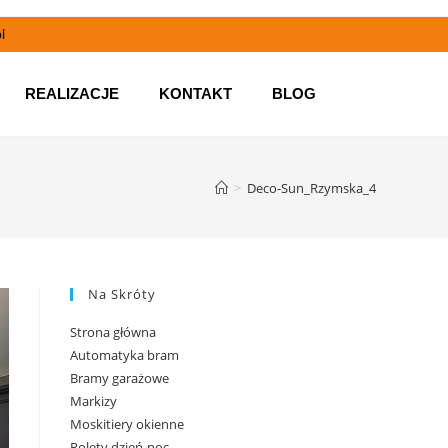
l
REALIZACJE
KONTAKT
BLOG
>
Deco-Sun_Rzymska_4
Na Skróty
Strona główna
Automatyka bram
Bramy garażowe
Markizy
Moskitiery okienne
Rolety dzień-noc