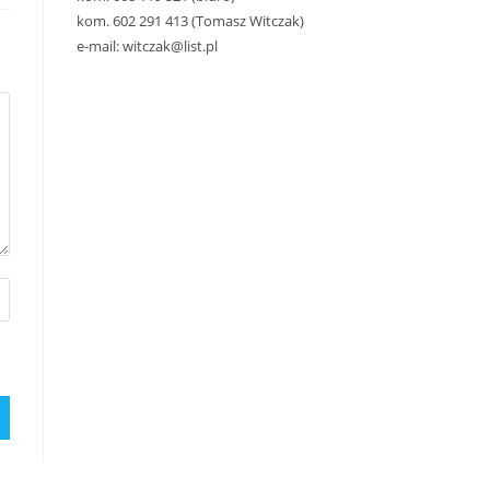
kom. 602 291 413 (Tomasz Witczak)
e-mail: witczak@list.pl