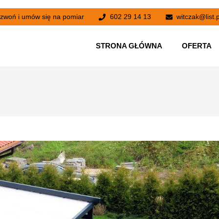
zwoń i umów się na pomiar
602 29 14 13
witczak@list.p
STRONA GŁÓWNA
OFERTA