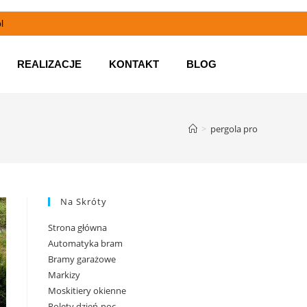
l
REALIZACJE
KONTAKT
BLOG
>
pergola pro
Na Skróty
Strona główna
Automatyka bram
Bramy garażowe
Markizy
Moskitiery okienne
Rolety dzień-noc