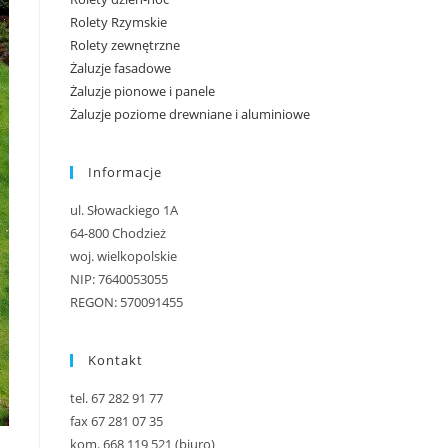
Rolety Rzymskie
Rolety zewnętrzne
Żaluzje fasadowe
Żaluzje pionowe i panele
Żaluzje poziome drewniane i aluminiowe
Informacje
ul. Słowackiego 1A
64-800 Chodzież
woj. wielkopolskie
NIP: 7640053055
REGON: 570091455
Kontakt
tel. 67 282 91 77
fax 67 281 07 35
kom. 668 119 521 (biuro)