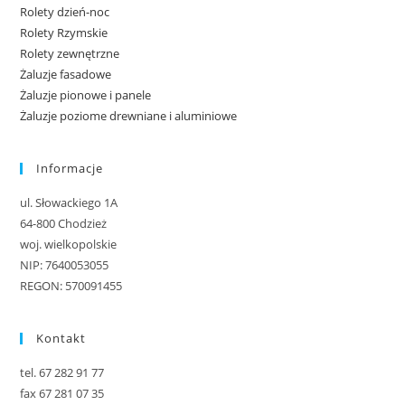
Rolety dzień-noc
Rolety Rzymskie
Rolety zewnętrzne
Żaluzje fasadowe
Żaluzje pionowe i panele
Żaluzje poziome drewniane i aluminiowe
Informacje
ul. Słowackiego 1A
64-800 Chodzież
woj. wielkopolskie
NIP: 7640053055
REGON: 570091455
Kontakt
tel. 67 282 91 77
fax 67 281 07 35