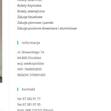
Rolety Rzymskie
Rolety zewnętrzne
Żaluzje fasadowe
Żaluzje pionowe i panele
Żaluzje poziome drewniane i aluminiowe
Informacje
ul. Słowackiego 1A
64-800 Chodzież
woj. wielkopolskie
NIP: 7640053055
REGON: 570091455
Kontakt
tel. 67 282 91 77
fax 67 281 07 35
kom. 668 119 521 (biuro)