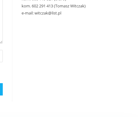
kom. 602 291 413 (Tomasz Witczak)
e-mail: witczak@list.pl