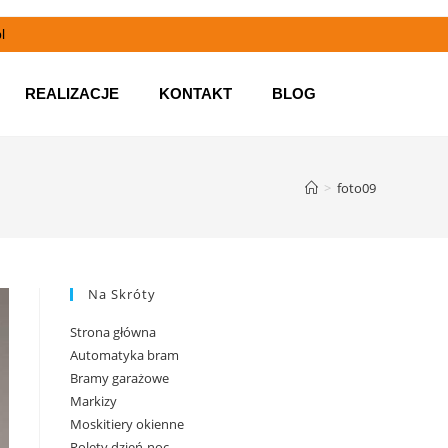
l
REALIZACJE
KONTAKT
BLOG
>
foto09
Na Skróty
Strona główna
Automatyka bram
Bramy garażowe
Markizy
Moskitiery okienne
Rolety dzień-noc