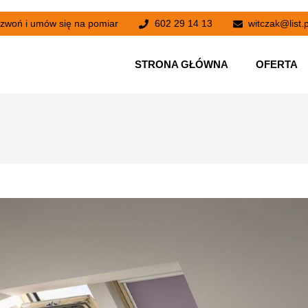
zwoń i umów się na pomiar
602 29 14 13
witczak@list.p
STRONA GŁÓWNA
OFERTA