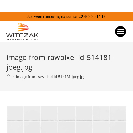
Zadzwoń i umów się na pomiar
602 29 14 13
STRONA
image-from-rawpixel-id-514181-
jpeg.jpg
>
image-from-rawpixel-id-514181-jpeg.jpg