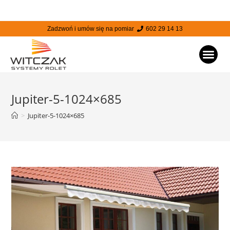
Zadzwoń i umów się na pomiar
602 29 14 13
STRONA
Jupiter-5-1024×685
>
Jupiter-5-1024×685