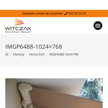
Zadzwoń i umów się na pomiar
602 29 14 13
STRONA
IMGP6488-1024×768
>
Markizy
>
Venus EVO
>
IMGP6488-1024×768