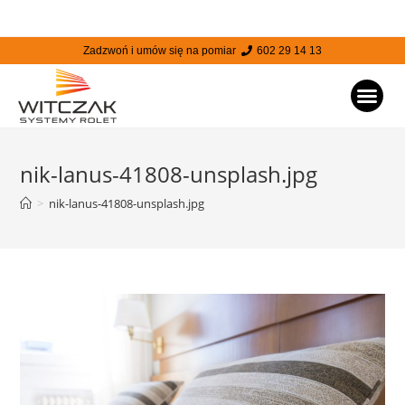
Zadzwoń i umów się na pomiar
602 29 14 13
STRONA
nik-lanus-41808-unsplash.jpg
>
nik-lanus-41808-unsplash.jpg