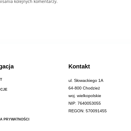
isania kolejnych komentarzy.
gacja
Kontakt
T
ul. Słowackiego 1A
64-800 Chodzież
ACJE
woj. wielkopolskie
NIP: 7640053055
REGON: 570091455
KA PRYWATNOŚCI