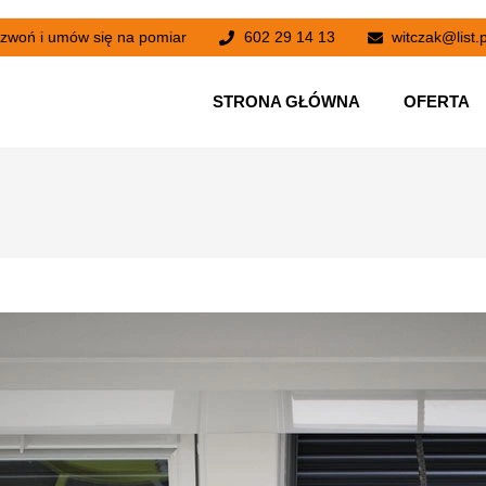
zwoń i umów się na pomiar
602 29 14 13
witczak@list.p
STRONA GŁÓWNA
OFERTA