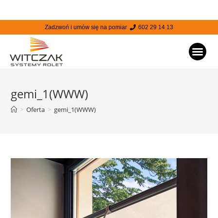
Zadzwoń i umów się na pomiar
602 29 14 13
STRONA
gemi_1(WWW)
>
Oferta
>
gemi_1(WWW)