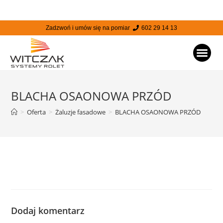
Zadzwoń i umów się na pomiar
602 29 14 13
STRONA
BLACHA OSAONOWA PRZÓD
>
Oferta
>
Żaluzje fasadowe
>
BLACHA OSAONOWA PRZÓD
Dodaj komentarz