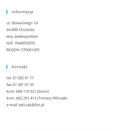
Informacje
ul. Słowackiego 1A
64-800 Chodzież
woj. wielkopolskie
NIP: 7640053055
REGON: 570091455
Kontakt
tel. 67 282 91 77
fax 67 281 07 35
kom. 668 119 521 (biuro)
kom. 602 291 413 (Tomasz Witczak)
e-mail: witczak@list.pl