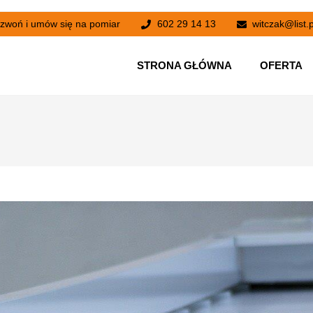
zwoń i umów się na pomiar
602 29 14 13
witczak@list.p
STRONA GŁÓWNA
OFERTA