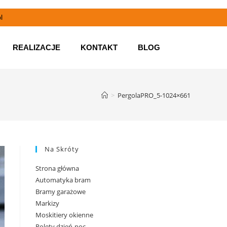
l
REALIZACJE
KONTAKT
BLOG
>
PergolaPRO_5-1024×661
Na Skróty
Strona główna
Automatyka bram
Bramy garażowe
Markizy
Moskitiery okienne
Rolety dzień-noc