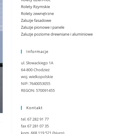
Rolety Rzymskie
Rolety zewnętrzne
Żaluzje fasadowe
Żaluzje pionowe i panele
Żaluzje poziome drewniane i aluminiowe
Informacje
ul. Słowackiego 1A
64-800 Chodzież
woj. wielkopolskie
NIP: 7640053055
REGON: 570091455
Kontakt
tel. 67 282 91 77
fax 67 281 07 35
kom. 668 119 521 (biuro)