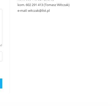
kom. 602 291 413 (Tomasz Witczak)
e-mail: witczak@list.pl