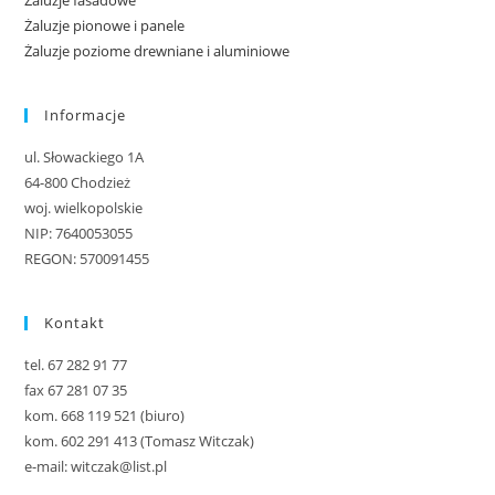
Żaluzje pionowe i panele
Żaluzje poziome drewniane i aluminiowe
Informacje
ul. Słowackiego 1A
64-800 Chodzież
woj. wielkopolskie
NIP: 7640053055
REGON: 570091455
Kontakt
tel. 67 282 91 77
fax 67 281 07 35
kom. 668 119 521 (biuro)
kom. 602 291 413 (Tomasz Witczak)
e-mail: witczak@list.pl