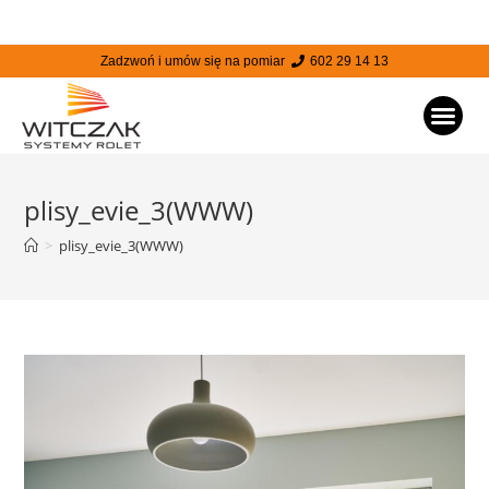
Zadzwoń i umów się na pomiar
602 29 14 13
STRONA
plisy_evie_3(WWW)
>
plisy_evie_3(WWW)