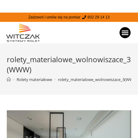
Zadzwoń i umów się na pomiar
602 29 14 13
STRONA
rolety_materialowe_wolnowiszace_3
(WWW)
>
Rolety materiałowe
>
rolety_materialowe_wolnowiszace_3(WWW