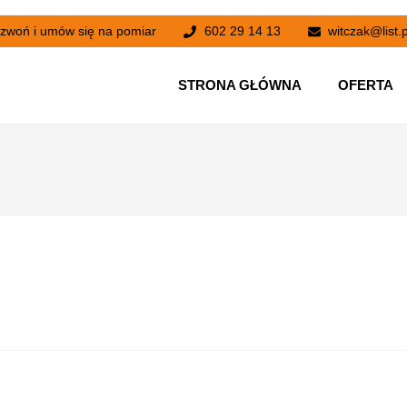
zwoń i umów się na pomiar
602 29 14 13
witczak@list.p
STRONA GŁÓWNA
OFERTA