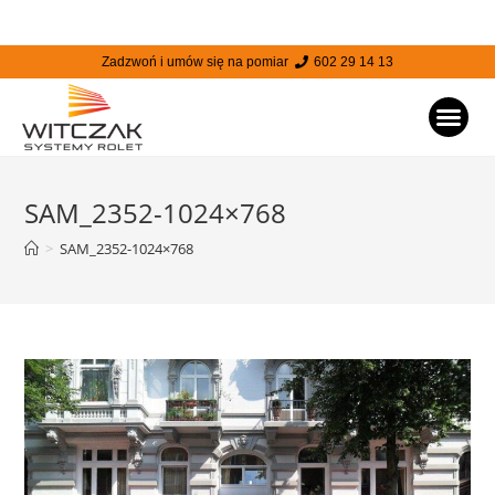
Zadzwoń i umów się na pomiar
602 29 14 13
STRONA
SAM_2352-1024×768
>
SAM_2352-1024×768