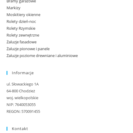
Bramy garażowe
Markizy
Moskitiery okienne
Rolety dzień-noc
Rolety Rzymskie
Rolety zewnętrzne
Żaluzje fasadowe
Żaluzje pionowe i panele
Żaluzje poziome drewniane i aluminiowe
Informacje
ul. Słowackiego 1A
64-800 Chodzież
woj. wielkopolskie
NIP: 7640053055
REGON: 570091455
Kontakt