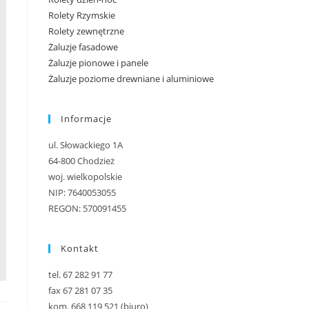
Rolety Rzymskie
Rolety zewnętrzne
Żaluzje fasadowe
Żaluzje pionowe i panele
Żaluzje poziome drewniane i aluminiowe
Informacje
ul. Słowackiego 1A
64-800 Chodzież
woj. wielkopolskie
NIP: 7640053055
REGON: 570091455
Kontakt
tel. 67 282 91 77
fax 67 281 07 35
kom. 668 119 521 (biuro)