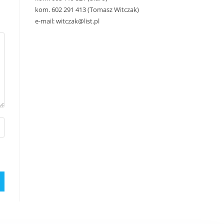
kom. 602 291 413 (Tomasz Witczak)
e-mail: witczak@list.pl