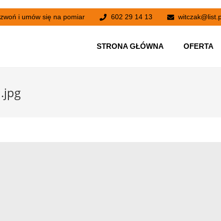
zwoń i umów się na pomiar
602 29 14 13
witczak@list.p
STRONA GŁÓWNA
OFERTA
.jpg