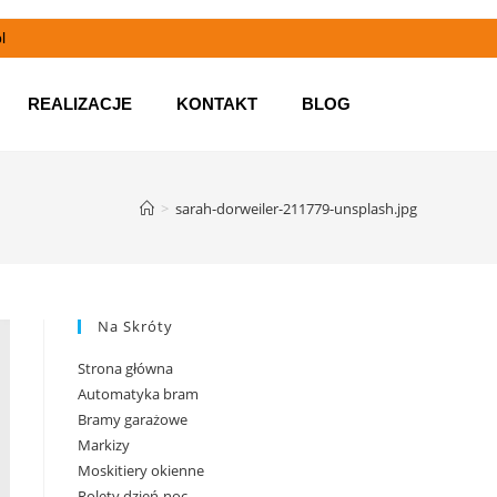
l
REALIZACJE
KONTAKT
BLOG
>
sarah-dorweiler-211779-unsplash.jpg
Na Skróty
Strona główna
Automatyka bram
Bramy garażowe
Markizy
Moskitiery okienne
Rolety dzień-noc