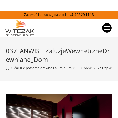
Zadzwoń i umów się na pomiar
602 29 14 13
STRONA
037_ANWIS__ZaluzjeWewnetrzneDr
ewniane_Dom
>
Żaluzje poziome drewno i aluminium
>
037_ANWIS__ZaluzjeWew