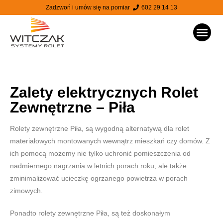
Zadzwoń i umów się na pomiar
602 29 14 13
STRONA
Zalety elektrycznych Rolet
Zewnętrzne – Piła
Rolety zewnętrzne Piła, są wygodną alternatywą dla rolet
materiałowych montowanych wewnątrz mieszkań czy domów. Z
ich pomocą możemy nie tylko uchronić pomieszczenia od
nadmiernego nagrzania w letnich porach roku, ale także
zminimalizować ucieczkę ogrzanego powietrza w porach
zimowych.
Ponadto rolety zewnętrzne Piła, są też doskonałym