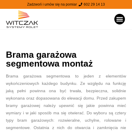
Zadzwoń i umów się na pomiar
602 29 14 13
STRONA
Brama garażowa
segmentowa montaż
Brama garażowa segmentowa to jeden z elementów
wykończeniowych każdego budynku. Ze względu na funkcję
jaką pełni powinna ona być trwała, bezpieczna, solidnie
wykonana oraz dopasowana do elewacji domu. Przed zakupem
bramy garażowej należy upewnić się jakie powinna mieć
wymiary i w jaki sposób ma się otwierać. Do wyboru są cztery
typy bram garażowych: rozwieralne, uchylne, rolowane i
segmentowe. Ostatnia z nich do otwarcia i zamknięcia nie