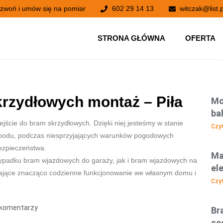
zwoń i umów się na pomiar
602 29 14 13
witczak@list.p
STRONA GŁÓWNA
OFERTA
rzydłowych montaż – Piła
Mo
ba
ście do bram skrzydłowych. Dzięki niej jesteśmy w stanie
Czyt
chodu, podczas niesprzyjających warunków pogodowych
ezpieczeństwa.
Ma
ypadku bram wjazdowych do garaży, jak i bram wjazdowych na
el
wiające znacząco codzienne funkcjonowanie we własnym domu i
Czyt
 komentarzy
Br
se