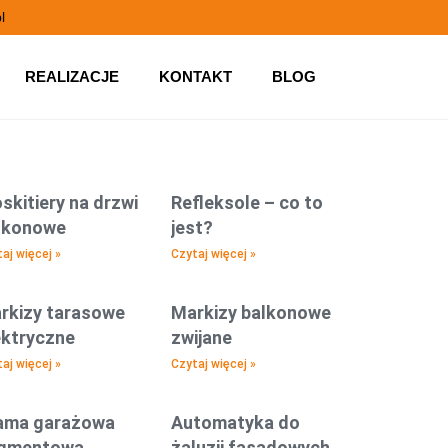
l
REALIZACJE
KONTAKT
BLOG
skitiery na drzwi
Refleksole – co to
lkonowe
jest?
aj więcej »
Czytaj więcej »
rkizy tarasowe
Markizy balkonowe
ektryczne
zwijane
aj więcej »
Czytaj więcej »
ama garażowa
Automatyka do
gmentowa
żaluzji fasadowych