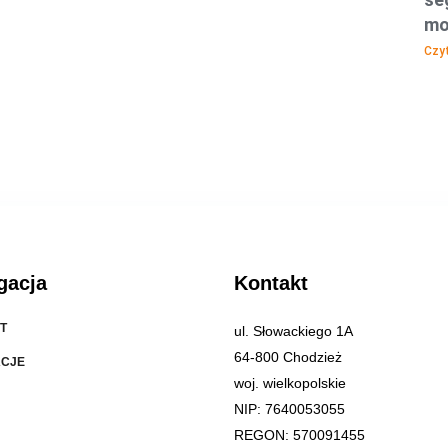
mo
Czyt
gacja
Kontakt
T
ul. Słowackiego 1A
64-800 Chodzież
ACJE
woj. wielkopolskie
NIP: 7640053055
REGON: 570091455