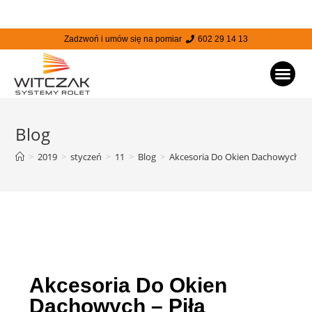
Zadzwoń i umów się na pomiar
602 29 14 13
STRONA
Blog
>
2019
>
styczeń
>
11
>
Blog
>
Akcesoria Do Okien Dachowych – P
Akcesoria Do Okien
Dachowych – Piła