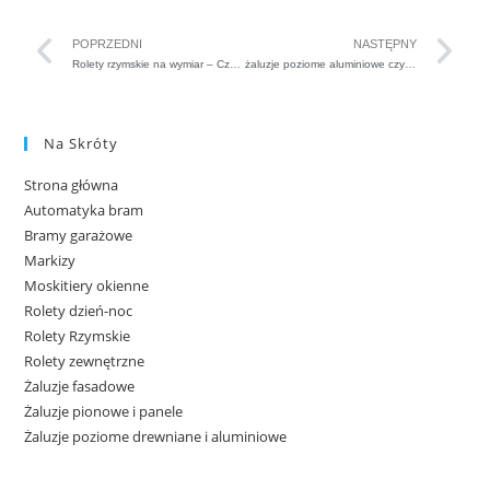
POPRZEDNI
NASTĘPNY
Rolety rzymskie na wymiar – Czarnków
żaluzje poziome aluminiowe czy pcv – Piła
Na Skróty
Strona główna
Automatyka bram
Bramy garażowe
Markizy
Moskitiery okienne
Rolety dzień-noc
Rolety Rzymskie
Rolety zewnętrzne
Żaluzje fasadowe
Żaluzje pionowe i panele
Żaluzje poziome drewniane i aluminiowe