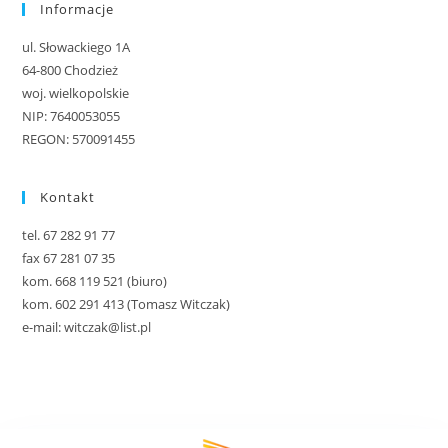
Informacje
ul. Słowackiego 1A
64-800 Chodzież
woj. wielkopolskie
NIP: 7640053055
REGON: 570091455
Kontakt
tel. 67 282 91 77
fax 67 281 07 35
kom. 668 119 521 (biuro)
kom. 602 291 413 (Tomasz Witczak)
e-mail: witczak@list.pl